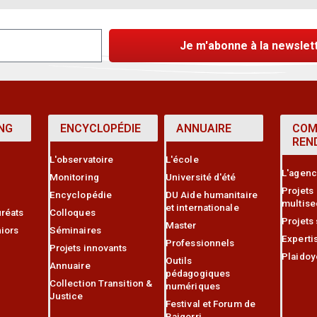
Je m'abonne à la newslet
NG
ENCYCLOPÉDIE
ANNUAIRE
COM
REN
L'observatoire
L'école
L'agen
Monitoring
Université d'été
Projets
Encyclopédie
DU Aide humanitaire
multise
et internationale
réats
Colloques
Projets
Master
iors
Séminaires
Experti
Professionnels
Projets innovants
Plaidoy
Outils
Annuaire
pédagogiques
Collection Transition &
numériques
Justice
Festival et Forum de
Baigorri