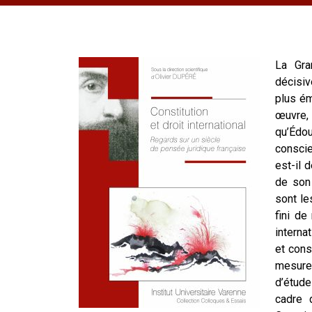
La Gra
décisiv
plus ém
œuvre, 
qu’Édou
conscie
est-il 
de son 
sont le
fini de
interna
et cons
mesure
d’étude
cadre 