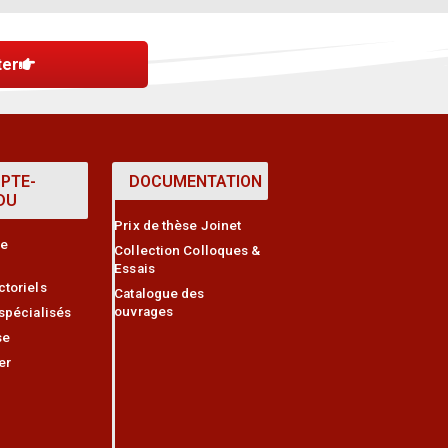
ter
PTE-
DOCUMENTATION
DU
Prix de thèse Joinet
ce
Collection Colloques &
Essais
ctoriels
Catalogue des
ouvrages
 spécialisés
se
er