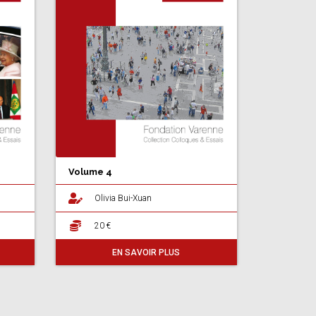
Volume 4
Olivia Bui-Xuan
20 €
EN SAVOIR PLUS