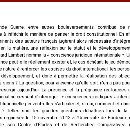
nde Guerre, entre autres bouleversements, contribua de 
e à infléchir la manière de penser le droit constitutionnel. En ef
inents des auteurs français jugèrent alors nécessaire d’intégre
en la matière, une réflexion sur le statut et le développemen
ard Lambert nomma la « conscience juridique internationale ». U
nce peut-elle réellement exister et, le cas échéant, le jeu démo
de nature à renforcer les assises du droit international, les pers
développement, et donc à permettre la réalisation des object
s siens ? La question, pour ancienne qu’elle soit, n’en a pas pou
 resurgir aujourd’hui. La présence et la prégnance renforcées 
tional ne cessent d’interroger : « consciences juridiques » intern
titutionnelle peuvent-elles s’articuler et, si oui, comment et dan
 ? Telles sont les grandes questions débattues lors de la 
s organisée le 15 novembre 2013 à l’Université de Bordeaux, 
de son Centre d’Études et de Recherches Comparatives 