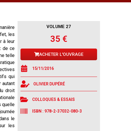
VOLUME 27
manière
fet, les
35 €
r à leur
t de ce
ACHETER L'OUVRAGE
ne telle
cratique
15/11/2016
pectives
ifs qui
r autant
OLIVIER DUPÉRÉ
du droit
ationale
COLLOQUES & ESSAIS
s quelle
journée
ISBN : 978-2-37032-080-3
dans le
sur les