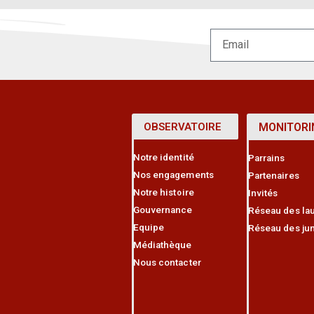
OBSERVATOIRE
MONITORI
Notre identité
Parrains
Nos engagements
Partenaires
Notre histoire
Invités
Gouvernance
Réseau des lau
Equipe
Réseau des jun
Médiathèque
Nous contacter