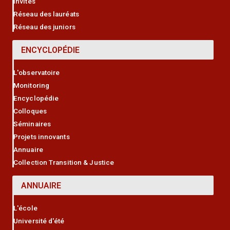
Invités
Réseau des lauréats
Réseau des juniors
ENCYCLOPÉDIE
L'observatoire
Monitoring
Encyclopédie
Colloques
Séminaires
Projets innovants
Annuaire
Collection Transition & Justice
ANNUAIRE
L'école
Université d'été