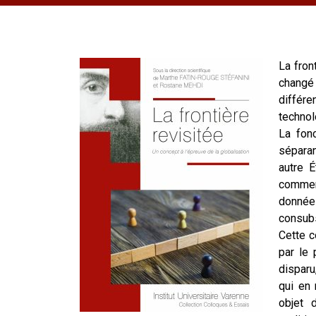
La fron
changé 
diffé
technol
La fonc
séparan
autre É
commerc
donnée
consubs
Cette c
par le 
disparu
qui en 
objet 