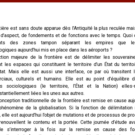
tière est sans doute apparue dès l’Antiquité la plus reculée mai
d’aspect, de fondements et de fonctions avec le temps. Quoi 
rents des zones tampon séparant les empires que l
ogiques aujourd’hui mis en place dans les aéroports ?
tion majeure de la frontière est de délimiter les souverain
t les espaces qui constituent le territoire d’un État du territo
tat. Mais elle est aussi une interface, ce par où transitent l
iaux, culturels et humains. Elle est au point d’équilibre d
s sociologiques (le territoire, l’État et la Nation) elle
tantiellement liées les unes aux autres.
onception traditionnelle de la frontière est remise en cause auj
phénomène de la globalisation. Si la fonction de délimitation 
, elle est aujourd’hui l’objet de mutations et de processus de pr
renouvellent le contenu et la portée. Cette journée d’étude av
de s’interroger à la fois sur la remise en cause des fo