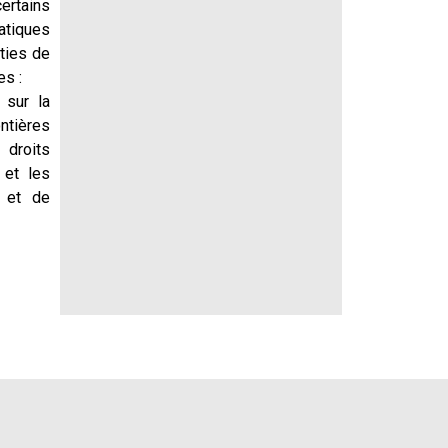
certains
atiques
rties de
es :
 sur la
ontières
 droits
 et les
s et de