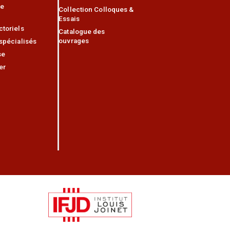
ce
Collection Colloques &
Essais
ctoriels
Catalogue des
ouvrages
 spécialisés
se
er