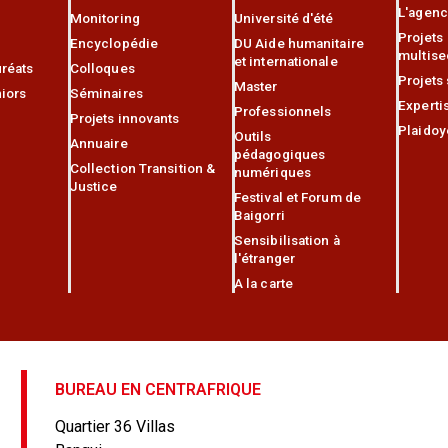
L'agen
Monitoring
Université d'été
Projets
Encyclopédie
DU Aide humanitaire
multise
et internationale
réats
Colloques
Projets
Master
iors
Séminaires
Experti
Professionnels
Projets innovants
Plaidoy
Outils
Annuaire
pédagogiques
Collection Transition &
numériques
Justice
Festival et Forum de
Baigorri
Sensibilisation à
l'étranger
A la carte
BUREAU EN CENTRAFRIQUE
Quartier 36 Villas