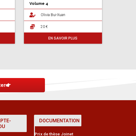
Volume 4
Olivia Bui-Xuan
20 €
EN SAVOIR PLUS
ter
PTE-
DOCUMENTATION
DU
Prix de thèse Joinet