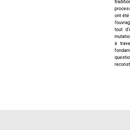
traditi
process
ont été
l’ouvra
tout d’
mutatio
à trav
fondam
questi
reconst