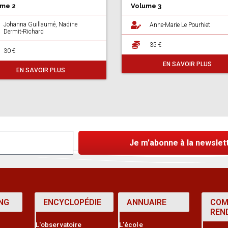
me 2
Volume 3
Johanna Guillaumé, Nadine
Anne-Marie Le Pourhiet
Dermit-Richard
35 €
30 €
EN SAVOIR PLUS
EN SAVOIR PLUS
Je m'abonne à la newslet
NG
ENCYCLOPÉDIE
ANNUAIRE
COM
REN
L'observatoire
L'école