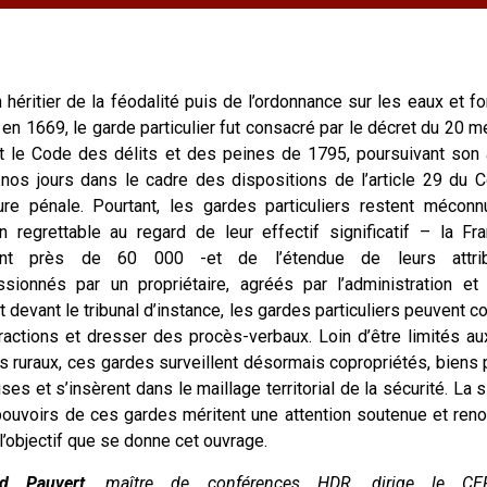
n héritier de la féodalité puis de l’ordonnance sur les eaux et f
 en 1669, le garde particulier fut consacré par le décret du 20 
et le Code des délits et des peines de 1795, poursuivant son a
 nos jours dans le cadre des dispositions de l’article 29 du 
re pénale. Pourtant, les gardes particuliers restent méconn
on regrettable au regard de leur effectif significatif – la Fr
nt près de 60 000 -et de l’étendue de leurs attribu
ionnés par un propriétaire, agréés par l’administration et 
 devant le tribunal d’instance, les gardes particuliers peuvent c
ractions et dresser des procès-verbaux. Loin d’être limités au
 ruraux, ces gardes surveillent désormais copropriétés, biens 
ises et s’insèrent dans le maillage territorial de la sécurité. La s
pouvoirs de ces gardes méritent une attention soutenue et reno
 l’objectif que se donne cet ouvrage.
nd Pauvert
, maître de conférences HDR, dirige le CE