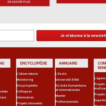
EN SAVOIR PLUS
Je m'abonne à la newslet
NG
ENCYCLOPÉDIE
ANNUAIRE
COM
REN
L'observatoire
L'école
L'agen
Monitoring
Université d'été
Projets
Encyclopédie
DU Aide humanitaire
multise
et internationale
réats
Colloques
Projets
Master
iors
Séminaires
Experti
Professionnels
Projets innovants