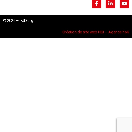
© 2026 – IFJD.org
Création de site web NSI – Agence ho5