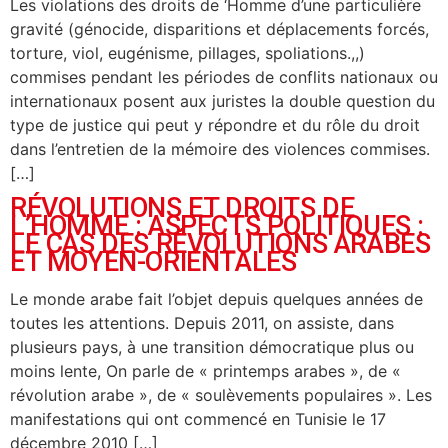
Les violations des droits de ‘Homme d’une particulière
gravité (génocide, disparitions et déplacements forcés,
torture, viol, eugénisme, pillages, spoliations.,,)
commises pendant les périodes de conflits nationaux ou
internationaux posent aux juristes la double question du
type de justice qui peut y répondre et du rôle du droit
dans l’entretien de la mémoire des violences commises.
[…]
RÉVOLUTIONS ET DROITS DE
L’HOMME : ASPECTS POLITIQUES :
LE CAS DES RÉVOLUTIONS ARABES
ET MOYEN-ORIENTALES
Le monde arabe fait l’objet depuis quelques années de
toutes les attentions. Depuis 2011, on assiste, dans
plusieurs pays, à une transition démocratique plus ou
moins lente, On parle de « printemps arabes », de «
révolution arabe », de « soulèvements populaires ». Les
manifestations qui ont commencé en Tunisie le 17
décembre 2010 […]