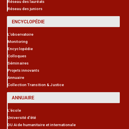
Réseau des lauréats
Réseau des juniors
ENCYCLOPÉDIE
L'observatoire
Monitoring
Encyclopédie
Colloques
Séminaires
Projets innovants
Annuaire
Collection Transition & Justice
ANNUAIRE
L'école
Université d'été
DU Aide humanitaire et internationale